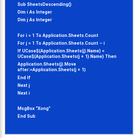
Sub SheetsDescending()
Dim i As Integer
Dim j As Integer
For i = 1 To Application.Sheets.Count
For j = 1 To Application.Sheets.Count – i
If UCase$(Application.Sheets(j).Name) <
UCase$(Application.Sheets(j + 1).Name) Then
Application.Sheets(j).Move
after:=Application.Sheets(j + 1)
End If
Next j
Next i
MsgBox “Xong”
End Sub