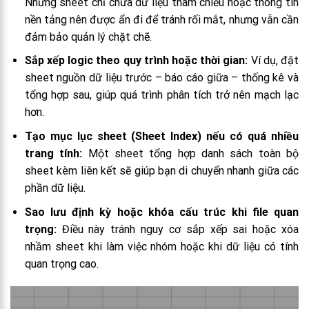
Những sheet chỉ chứa dữ liệu tham chiếu hoặc thông tin
nền tảng nên được ẩn đi để tránh rối mắt, nhưng vẫn cần
đảm bảo quản lý chặt chẽ.
Sắp xếp logic theo quy trình hoặc thời gian:
Ví dụ, đặt
sheet nguồn dữ liệu trước – báo cáo giữa – thống kê và
tổng hợp sau, giúp quá trình phân tích trở nên mạch lạc
hơn.
Tạo mục lục sheet (Sheet Index) nếu có quá nhiều
trang tính:
Một sheet tổng hợp danh sách toàn bộ
sheet kèm liên kết sẽ giúp bạn di chuyển nhanh giữa các
phần dữ liệu.
Sao lưu định kỳ hoặc khóa cấu trúc khi file quan
trọng:
Điều này tránh nguy cơ sắp xếp sai hoặc xóa
nhầm sheet khi làm việc nhóm hoặc khi dữ liệu có tính
quan trọng cao.