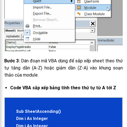
Bước 3:
Dán đoạn mã VBA dùng để sắp xếp sheet theo thứ
tự tăng dần (A-Z) hoặc giảm dần (Z-A) vào khung soạn
thảo của module.
Code VBA sắp xếp bảng tính theo thứ tự từ A tới Z
Sub SheetAscending()
Dim i As Integer
Dim j As Integer