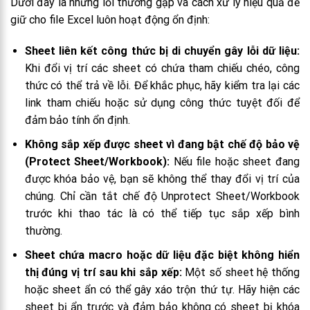
Dưới đây là những lỗi thường gặp và cách xử lý hiệu quả để
giữ cho file Excel luôn hoạt động ổn định:
Sheet liên kết công thức bị di chuyển gây lỗi dữ liệu:
Khi đổi vị trí các sheet có chứa tham chiếu chéo, công
thức có thể trả về lỗi. Để khắc phục, hãy kiểm tra lại các
link tham chiếu hoặc sử dụng công thức tuyệt đối để
đảm bảo tính ổn định.
Không sắp xếp được sheet vì đang bật chế độ bảo vệ
(Protect Sheet/Workbook):
Nếu file hoặc sheet đang
được khóa bảo vệ, bạn sẽ không thể thay đổi vị trí của
chúng. Chỉ cần tắt chế độ Unprotect Sheet/Workbook
trước khi thao tác là có thể tiếp tục sắp xếp bình
thường.
Sheet chứa macro hoặc dữ liệu đặc biệt không hiển
thị đúng vị trí sau khi sắp xếp:
Một số sheet hệ thống
hoặc sheet ẩn có thể gây xáo trộn thứ tự. Hãy hiện các
sheet bị ẩn trước và đảm bảo không có sheet bị khóa