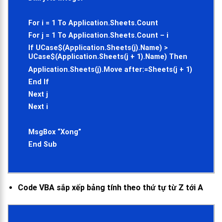
For i = 1 To Application.Sheets.Count
For j = 1 To Application.Sheets.Count – i
If UCase$(Application.Sheets(j).Name) >
UCase$(Application.Sheets(j + 1).Name) Then
Application.Sheets(j).Move after:=Sheets(j + 1)
End If
Next j
Next i
MsgBox “Xong”
End Sub
Code VBA sắp xếp bảng tính theo thứ tự từ Z tới A