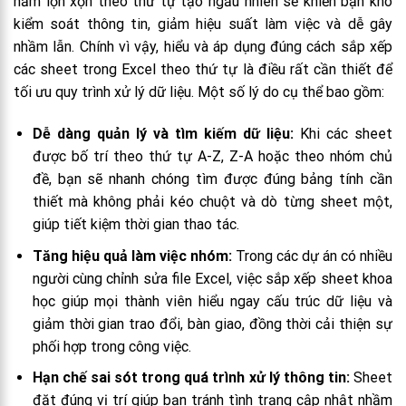
nằm lộn xộn theo thứ tự tạo ngẫu nhiên sẽ khiến bạn khó
kiểm soát thông tin, giảm hiệu suất làm việc và dễ gây
nhầm lẫn. Chính vì vậy, hiểu và áp dụng đúng cách sắp xếp
các sheet trong Excel theo thứ tự là điều rất cần thiết để
tối ưu quy trình xử lý dữ liệu. Một số lý do cụ thể bao gồm:
Dễ dàng quản lý và tìm kiếm dữ liệu:
Khi các sheet
được bố trí theo thứ tự A-Z, Z-A hoặc theo nhóm chủ
đề, bạn sẽ nhanh chóng tìm được đúng bảng tính cần
thiết mà không phải kéo chuột và dò từng sheet một,
giúp tiết kiệm thời gian thao tác.
Tăng hiệu quả làm việc nhóm:
Trong các dự án có nhiều
người cùng chỉnh sửa file Excel, việc sắp xếp sheet khoa
học giúp mọi thành viên hiểu ngay cấu trúc dữ liệu và
giảm thời gian trao đổi, bàn giao, đồng thời cải thiện sự
phối hợp trong công việc.
Hạn chế sai sót trong quá trình xử lý thông tin:
Sheet
đặt đúng vị trí giúp bạn tránh tình trạng cập nhật nhầm