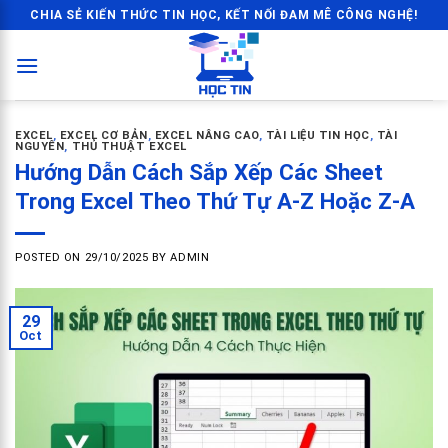
Skip
CHIA SẺ KIẾN THỨC TIN HỌC, KẾT NỐI ĐAM MÊ CÔNG NGHỆ!
to
content
EXCEL
,
EXCEL CƠ BẢN
,
EXCEL NÂNG CAO
,
TÀI LIỆU TIN HỌC
,
TÀI
NGUYÊN
,
THỦ THUẬT EXCEL
Hướng Dẫn Cách Sắp Xếp Các Sheet
Trong Excel Theo Thứ Tự A-Z Hoặc Z-A
POSTED ON
29/10/2025
BY
ADMIN
29
Oct