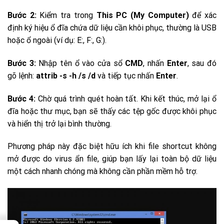
Bước 2:
Kiểm tra trong
This PC (My Computer)
để xác
định ký hiệu ổ đĩa chứa dữ liệu cần khôi phục, thường là USB
hoặc ổ ngoài (ví dụ: E:, F:, G:).
Bước 3:
Nhập tên ổ vào cửa sổ
CMD
, nhấn
Enter
, sau đó
gõ lệnh:
attrib -s -h /s /d
và tiếp tục nhấn
Enter
.
Bước 4:
Chờ quá trình quét hoàn tất. Khi kết thúc, mở lại ổ
đĩa hoặc thư mục, bạn sẽ thấy các tệp gốc được khôi phục
và hiển thị trở lại bình thường.
Phương pháp này đặc biệt hữu ích khi file shortcut không
mở được do virus ẩn file, giúp bạn lấy lại toàn bộ dữ liệu
một cách nhanh chóng mà không cần phần mềm hỗ trợ.