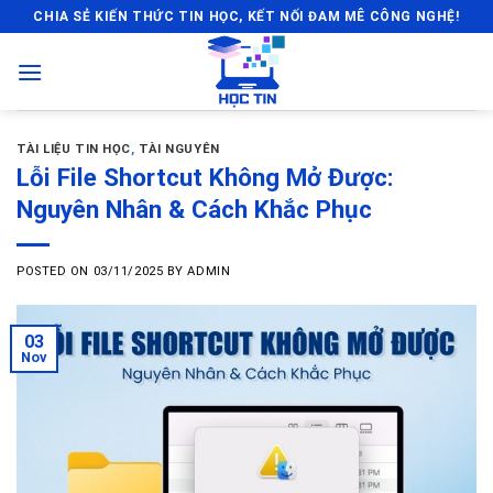
Skip
CHIA SẺ KIẾN THỨC TIN HỌC, KẾT NỐI ĐAM MÊ CÔNG NGHỆ!
to
content
TÀI LIỆU TIN HỌC
,
TÀI NGUYÊN
Lỗi File Shortcut Không Mở Được:
Nguyên Nhân & Cách Khắc Phục
POSTED ON
03/11/2025
BY
ADMIN
03
Nov