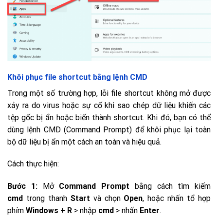
Khôi phục file shortcut bằng lệnh CMD
Trong một số trường hợp, lỗi file shortcut không mở được
xảy ra do virus hoặc sự cố khi sao chép dữ liệu khiến các
tệp gốc bị ẩn hoặc biến thành shortcut. Khi đó, bạn có thể
dùng lệnh CMD (Command Prompt) để khôi phục lại toàn
bộ dữ liệu bị ẩn một cách an toàn và hiệu quả.
Cách thực hiện:
Bước 1:
Mở
Command Prompt
bằng cách tìm kiếm
cmd
trong thanh
Start
và chọn
Open
, hoặc nhấn tổ hợp
phím
Windows + R
> nhập
cmd
> nhấn
Enter
.