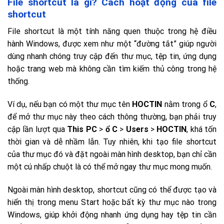
File shortcut là gì? Cách hoạt động của file
shortcut
File shortcut là một tính năng quen thuộc trong hệ điều
hành Windows, được xem như một “đường tắt” giúp người
dùng nhanh chóng truy cập đến thư mục, tệp tin, ứng dụng
hoặc trang web mà không cần tìm kiếm thủ công trong hệ
thống.
Ví dụ, nếu bạn có một thư mục tên
HOCTIN
nằm trong ổ
C
,
để mở thư mục này theo cách thông thường, bạn phải truy
cập lần lượt qua
This PC
>
ổ C
>
Users
>
HOCTIN
, khá tốn
thời gian và dễ nhầm lẫn. Tuy nhiên, khi tạo file shortcut
của thư mục đó và đặt ngoài màn hình desktop, bạn chỉ cần
một cú nhấp chuột là có thể mở ngay thư mục mong muốn.
Ngoài màn hình desktop, shortcut cũng có thể được tạo và
hiển thị trong menu Start hoặc bất kỳ thư mục nào trong
Windows, giúp khởi động nhanh ứng dụng hay tệp tin cần