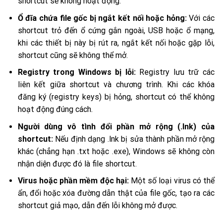
shortcut sẽ không hoạt động.
Ổ đĩa chứa file gốc bị ngắt kết nối hoặc hỏng:
Với các
shortcut trỏ đến ổ cứng gắn ngoài, USB hoặc ổ mạng,
khi các thiết bị này bị rút ra, ngắt kết nối hoặc gặp lỗi,
shortcut cũng sẽ không thể mở.
Registry trong Windows bị lỗi:
Registry lưu trữ các
liên kết giữa shortcut và chương trình. Khi các khóa
đăng ký (registry keys) bị hỏng, shortcut có thể không
hoạt động đúng cách.
Người dùng vô tình đổi phần mở rộng (.lnk) của
shortcut:
Nếu định dạng .lnk bị sửa thành phần mở rộng
khác (chẳng hạn .txt hoặc .exe), Windows sẽ không còn
nhận diện được đó là file shortcut.
Virus hoặc phần mềm độc hại:
Một số loại virus có thể
ẩn, đổi hoặc xóa đường dẫn thật của file gốc, tạo ra các
shortcut giả mạo, dẫn đến lỗi không mở được.