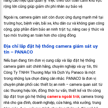
nâng cao hiệu quả quản lý. Việc theo dõi toàn cảnh khu vực
rộng lớn cũng giúp giảm chi phí nhân sự bảo vệ.
Ngoài ra, camera giám sát còn được ứng dụng mạnh mẽ tại
trường học, bệnh viện, bãi xe, khu dân cư và không gian công
cộng, góp phần đảm bảo an ninh trật tự, nâng cao ý thức và
tạo môi trường an toàn hơn cho cộng đồng.
Địa chỉ lắp đặt hệ thống camera giám sát uy
tín – PANACO
Nếu bạn đang tìm đơn vị cung cấp và lắp đặt hệ thống
camera giám sát chính hãng, chuyên nghiệp và uy tín, thì
Công Ty TNHH Thương Mại Và Dịch Vụ Panaco là một
trong những lựa chọn đáng cân nhắc. PANACO là đơn vị
chuyên phân phối các thiết bị an ninh – camera quan sát từ
các thương hiệu lớn, đồng thời tư vấn, thiết kế và thi công
lắp đặt trọn gói hệ thống
camera ngoài trời
, camera trong
nhà cho gia đình, doanh nghiệp, cửa hàng, nhà xưởng, trung