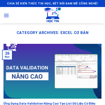
Skip
CHIA SẺ KIẾN THỨC TIN HỌC, KẾT NỐI ĐAM MÊ CÔNG NGHỆ!
to
content
CATEGORY ARCHIVES:
EXCEL CƠ BẢN
26
Nov
Ứng Dụng Data Validation Nâng Cao Tạo List Dữ Liệu Có Điều